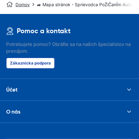
Domov
🚙 Mapa stránok - Sprievodca PoŽiČanÍm Auta
Pomoc a kontakt
Potrebujete pomoc? Obráťte sa na našich špecialistov na
prenájom.
Zákaznícka podpora
Účet
O nás